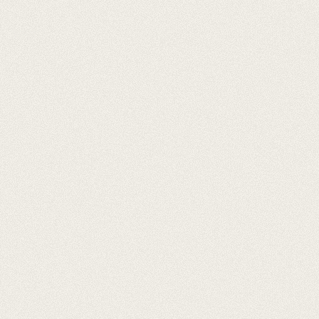
M
E
N
U
IT